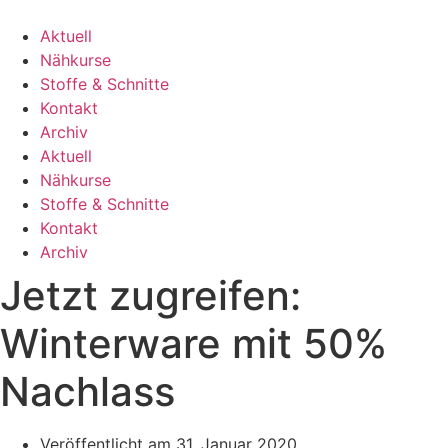
Zum
Inhalt
Aktuell
springen
Nähkurse
Stoffe & Schnitte
Kontakt
Archiv
Aktuell
Nähkurse
Stoffe & Schnitte
Kontakt
Archiv
Jetzt zugreifen:
Winterware mit 50%
Nachlass
Veröffentlicht am
31. Januar 2020